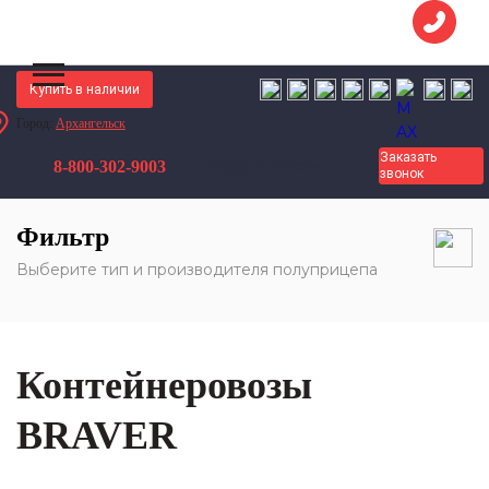
Купить в наличии
Город:
Архангельск
Грузовые Прицепы
Полуприцепы
Заказать
8-800-302-9003
info@gruz-pricepy.ru
Прицепы и полуприцепы контейнеровозы
Контейнеровозы BRAVER
звонок
Фильтр
Выберите тип и производителя полуприцепа
Контейнеровозы
BRAVER